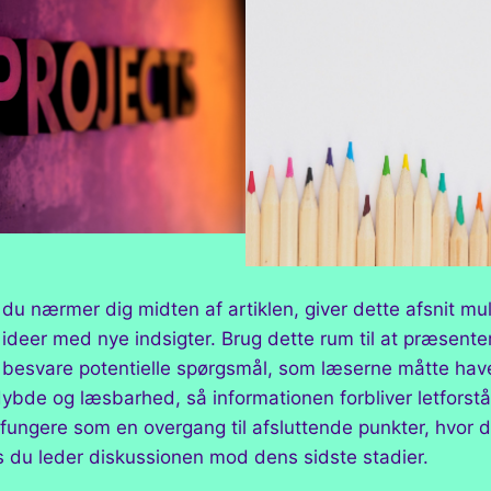
u nærmer dig midten af artiklen, giver dette afsnit mul
e ideer med nye indsigter. Brug dette rum til at præsente
r besvare potentielle spørgsmål, som læserne måtte hav
bde og læsbarhed, så informationen forbliver letforstå
fungere som en overgang til afsluttende punkter, hvor 
u leder diskussionen mod dens sidste stadier.