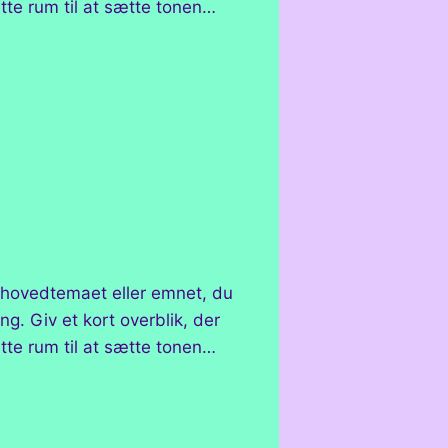
tte rum til at sætte tonen…
e hovedtemaet eller emnet, du
g. Giv et kort overblik, der
tte rum til at sætte tonen…