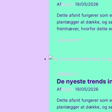
Af
admin
19/05/2026
Dette afsnit fungerer som e
planlægger at dække, og sør
fremhæver, hvorfor dette em
Fordelene
Læs mere
ved
at
dele
kreativt
arbejde
Kategori 2
online
De nyeste trends i
Af
admin
19/05/2026
Dette afsnit fungerer som e
planlægger at dække, og sør