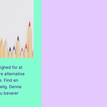
ighed for at
re alternative
e. Find en
elig. Denne
du bevarer