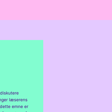
 diskutere
anger læserens
r dette emne er