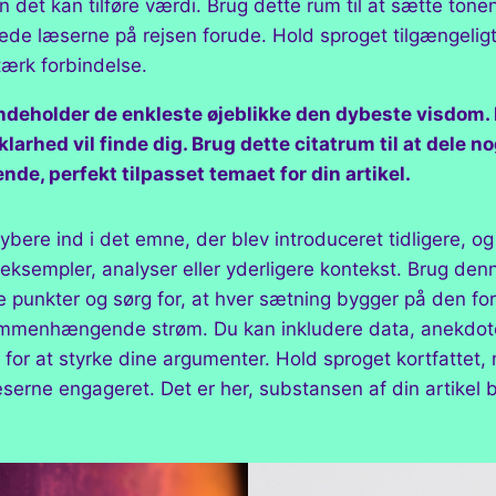
n det kan tilføre værdi. Brug dette rum til at sætte tonen
rede læserne på rejsen forude. Hold sproget tilgængeligt
tærk forbindelse.
ndeholder de enkleste øjeblikke den dybeste visdom. 
g klarhed vil finde dig. Brug dette citatrum til at dele 
ende, perfekt tilpasset temaet for din artikel.
dybere ind i det emne, der blev introduceret tidligere, o
sempler, analyser eller yderligere kontekst. Brug denne
 punkter og sørg for, at hver sætning bygger på den fo
mmenhængende strøm. Du kan inkludere data, anekdote
 for at styrke dine argumenter. Hold sproget kortfattet
læserne engageret. Det er her, substansen af din artikel