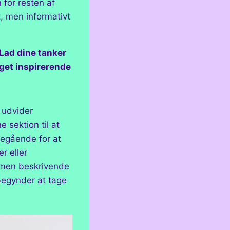
 for resten af
, men informativt
Lad dine tanker
noget inspirerende
g udvider
 sektion til at
regående for at
r eller
, men beskrivende
 begynder at tage