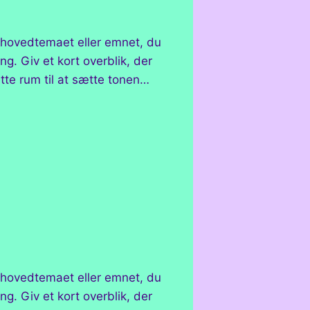
e hovedtemaet eller emnet, du
g. Giv et kort overblik, der
tte rum til at sætte tonen…
e hovedtemaet eller emnet, du
g. Giv et kort overblik, der