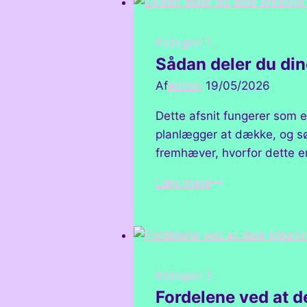
Kategori 1
Sådan deler du di
Af
admin
19/05/2026
Dette afsnit fungerer som e
planlægger at dække, og sør
fremhæver, hvorfor dette em
Sådan
Læs mere
deler
du
dine
kreative
mesterværker
Kategori 3
Fordelene ved at de