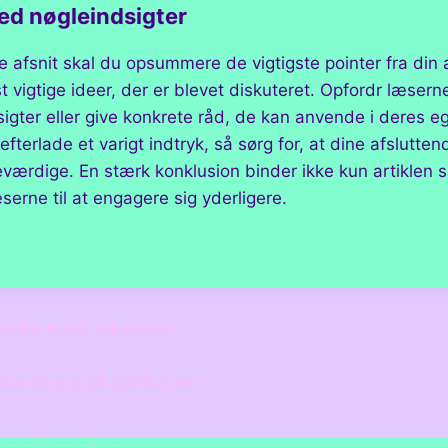
ed nøgleindsigter
de afsnit skal du opsummere de vigtigste pointer fra din a
vigtige ideer, der er blevet diskuteret. Opfordr læserne 
igter eller give konkrete råd, de kan anvende i deres ege
efterlade et varigt indtryk, så sørg for, at dine afslutten
værdige. En stærk konklusion binder ikke kun artikle
serne til at engagere sig yderligere.
gation
en for kunst og design
e kunstnere på platformen