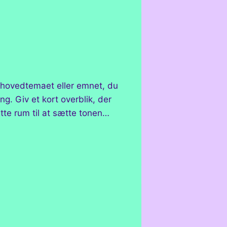
e hovedtemaet eller emnet, du
g. Giv et kort overblik, der
tte rum til at sætte tonen…