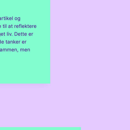
rtikel og
til at reflektere
t liv. Dette er
de tanker er
n sammen, men