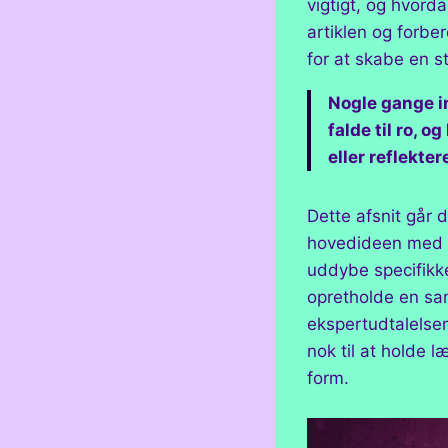
vigtigt, og hvorda
artiklen og forbe
for at skabe en s
Nogle gange i
falde til ro, o
eller reflekter
Dette afsnit går 
hovedideen med ek
uddybe specifikke
opretholde en sa
ekspertudtalelser
nok til at holde 
form.