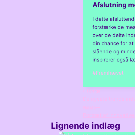
Afslutning m
I dette afslutten
forstærke de mest 
over de delte inds
din chance for at 
slående og minde
inspirerer også læ
Indlæg-
#
Fremhævet
tags:
Indlægsnavi
Forrige
De nyeste trends ind
Næste
Portræt af innovativ
Lignende indlæg