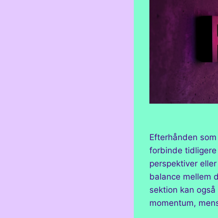
Efterhånden som d
forbinde tidliger
perspektiver elle
balance mellem dy
sektion kan også 
momentum, mens d