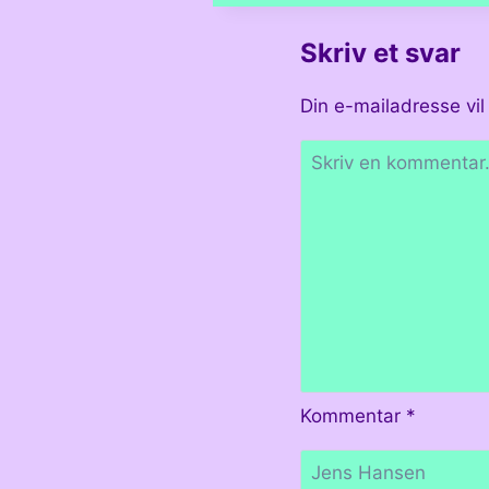
kunstnere
Skriv et svar
på
platformen
Din e-mailadresse vil 
Kommentar
*