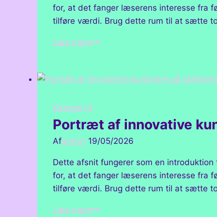
for, at det fanger læserens interesse fra 
tilføre værdi. Brug dette rum til at sætte 
Gennemgang
Læs mere
af
populære
designprojekter
på
platformen
Kategori 4
Portræt af innovative ku
Af
admin
19/05/2026
Dette afsnit fungerer som en introduktion
for, at det fanger læserens interesse fra 
tilføre værdi. Brug dette rum til at sætte 
Portræt
Læs mere