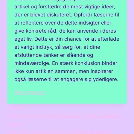
artikel og forstærke de mest vigtige ideer,
der er blevet diskuteret. Opfordr læserne til
at reflektere over de delte indsigter eller
give konkrete råd, de kan anvende i deres
eget liv. Dette er din chance for at efterlade
et varigt indtryk, så sørg for, at dine
afsluttende tanker er slående og
mindeværdige. En stærk konklusion binder
ikke kun artiklen sammen, men inspirerer
også læserne til at engagere sig yderligere.
Indlæg-
#
Fremhævet
tags:
Indlægsnavigation
Forrige
Hvordan man finder inspiration til nye projekter
Næste
Tips til at forbedre dine designfærdigheder