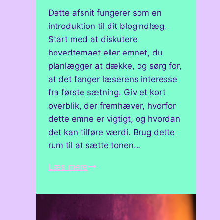
Dette afsnit fungerer som en
introduktion til dit blogindlæg.
Start med at diskutere
hovedtemaet eller emnet, du
planlægger at dække, og sørg for,
at det fanger læserens interesse
fra første sætning. Giv et kort
overblik, der fremhæver, hvorfor
dette emne er vigtigt, og hvordan
det kan tilføre værdi. Brug dette
rum til at sætte tonen…
Hvordan
Læs mere
man
finder
inspiration
til