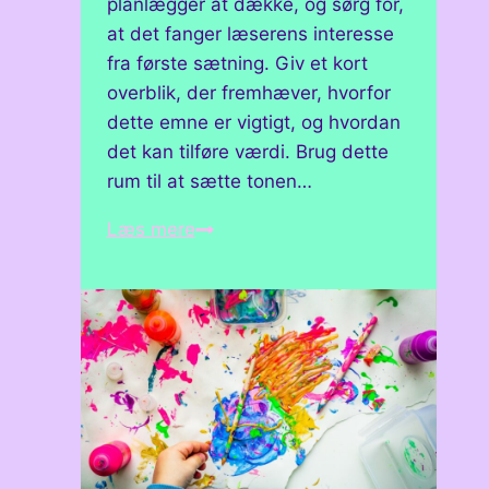
planlægger at dække, og sørg for,
at det fanger læserens interesse
fra første sætning. Giv et kort
overblik, der fremhæver, hvorfor
dette emne er vigtigt, og hvordan
det kan tilføre værdi. Brug dette
rum til at sætte tonen…
Sådan
Læs mere
deler
du
dine
kreative
mesterværker