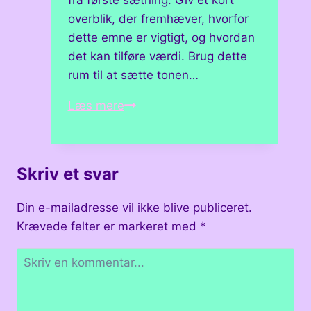
fra første sætning. Giv et kort
overblik, der fremhæver, hvorfor
dette emne er vigtigt, og hvordan
det kan tilføre værdi. Brug dette
rum til at sætte tonen…
Gennemgang
Læs mere
af
populære
designprojekter
Skriv et svar
på
platformen
Din e-mailadresse vil ikke blive publiceret.
Krævede felter er markeret med
*