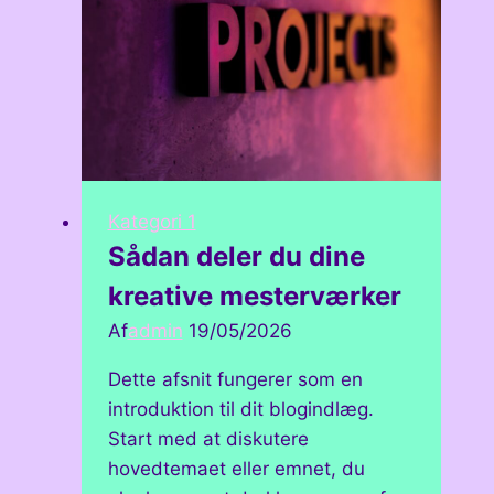
nye
projekter
Kategori 1
Sådan deler du dine
kreative mesterværker
Af
admin
19/05/2026
Dette afsnit fungerer som en
introduktion til dit blogindlæg.
Start med at diskutere
hovedtemaet eller emnet, du