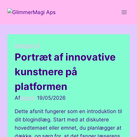
Fortsæt
til
indhold
Kategori 4
Portræt af innovative
kunstnere på
platformen
Af
admin
19/05/2026
Dette afsnit fungerer som en introduktion til
dit blogindlæg. Start med at diskutere
hovedtemaet eller emnet, du planlægger at
dække, og sørg for, at det fanger læserens