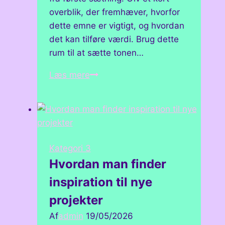
overblik, der fremhæver, hvorfor
dette emne er vigtigt, og hvordan
det kan tilføre værdi. Brug dette
rum til at sætte tonen…
De
Læs mere
nyeste
trends
inden
for
kunst
Kategori 3
og
Hvordan man finder
design
inspiration til nye
projekter
Af
admin
19/05/2026