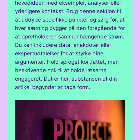
hovedideen med eksempler, analyser eller
yderligere kontekst. Brug denne sektion til
at uddybe specifikke punkter og sørg for, at
hver sætning bygger på den foregående for
at opretholde en sammenhængende strøm.
Du kan inkludere data, anekdoter eller
ekspertudtalelser for at styrke dine
argumenter. Hold sproget kortfattet, men
beskrivende nok til at holde læserne
engageret. Det er her, substansen af din
artikel begynder at tage form.