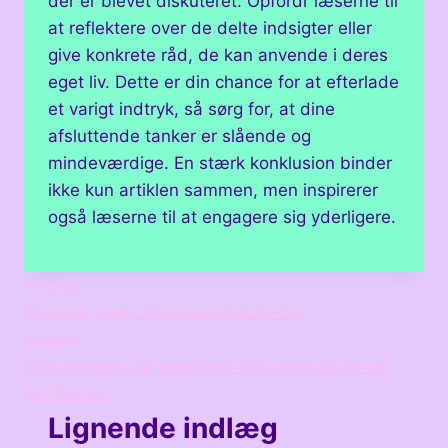
der er blevet diskuteret. Opfordr læserne til
at reflektere over de delte indsigter eller
give konkrete råd, de kan anvende i deres
eget liv. Dette er din chance for at efterlade
et varigt indtryk, så sørg for, at dine
afsluttende tanker er slående og
mindeværdige. En stærk konklusion binder
ikke kun artiklen sammen, men inspirerer
også læserne til at engagere sig yderligere.
Indlægsnavigation
Forrige
Historier bag unikke kunstprojekter
Næste
Gennemgang af populære designprojekter på
platformen
Lignende indlæg