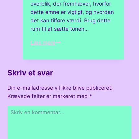
overblik, der fremhæver, hvorfor
dette emne er vigtigt, og hvordan
det kan tilføre værdi. Brug dette
rum til at sætte tonen…
Hvordan
Læs mere
man
finder
inspiration
Skriv et svar
til
nye
Din e-mailadresse vil ikke blive publiceret.
projekter
Krævede felter er markeret med
*