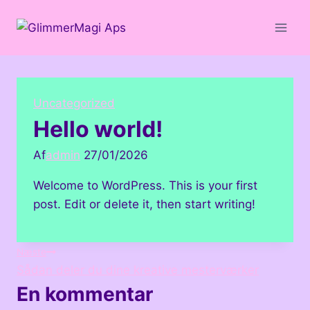
Fortsæt
til
indhold
Uncategorized
Hello world!
Af
admin
27/01/2026
Welcome to WordPress. This is your first
post. Edit or delete it, then start writing!
Indlægsnavigation
Næste
Sådan deler du dine kreative mesterværker
En kommentar